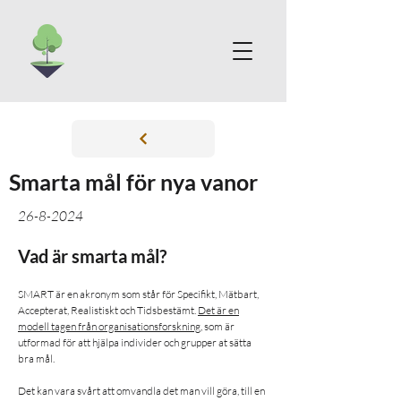
Smarta mål för nya vanor
26-8-2024
Vad är smarta mål?
SMART är en akronym som står för Specifikt, Mätbart,
Accepterat, Realistiskt och Tidsbestämt.
Det är en
modell tagen från organisationsforskning
, som är
utformad för att hjälpa individer och grupper at sätta
bra mål.
Det kan vara svårt att omvandla det man vill göra, till en