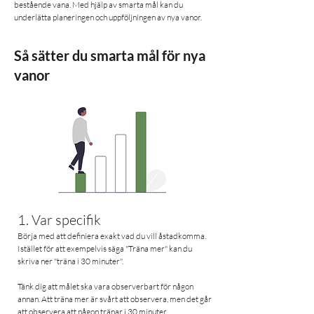
bestående vana. Med hjälp av smarta mål kan du
underlätta planeringen och uppföljningen av nya vanor.
Så sätter du smarta mål för nya
vanor
1. Var specifik
Börja med att definiera exakt vad du vill åstadkomma.
Istället för att exempelvis säga "Träna mer" kan du
skriva ner "träna i 30 minuter".
Tänk dig att målet ska vara observerbart för någon
annan. Att träna mer är svårt att observera, men det går
att observera att någon tränar i 30 minuter.