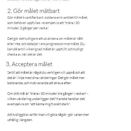
2. Gör målet mätbart
Gör målet kvantifierbart. Addera en kvantitet till målet,
som behöver uppfyllas - exempelvis att "träna i 30
minuter, 3 gånger per vecka".
Det gör det tydligare att utvärdera om målet är nått
eller inte, och detaljer i ens progression mot målet. Du
kan då se till vilken grad målet är uppfyllt, och tydligt
checka av när det är det.
3. Acceptera målet
Se till att målet är något du verkligen vill uppnå och att
det är i linje med dina värderingar. Det gör målet mer
belönande, och motiverande att sträva efter.
Om ditt mål är "träna i 30 minuter, tre gånger i veckan" -
vilken värdering underligger det? Kanske handlar det
exempelvis om "att känna mig fysiskt stark".
Att tydliggöra varför man vill göra något - gör vanan mer
uthållig i längden.